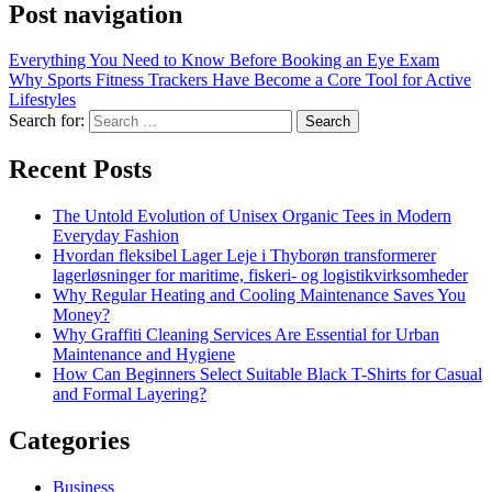
Post navigation
Everything You Need to Know Before Booking an Eye Exam
Why Sports Fitness Trackers Have Become a Core Tool for Active
Lifestyles
Search for:
Recent Posts
The Untold Evolution of Unisex Organic Tees in Modern
Everyday Fashion
Hvordan fleksibel Lager Leje i Thyborøn transformerer
lagerløsninger for maritime, fiskeri- og logistikvirksomheder
Why Regular Heating and Cooling Maintenance Saves You
Money?
Why Graffiti Cleaning Services Are Essential for Urban
Maintenance and Hygiene
How Can Beginners Select Suitable Black T-Shirts for Casual
and Formal Layering?
Categories
Business