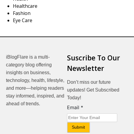
Healthcare
Fashion
Eye Care
Suscribe To Our
iBlogFlare is a multi-
category blog offering
Newsletter
insights on business,
technology, health, lifestyle,
Don’t miss our future
and more—helping readers
updates! Get Subscribed
stay informed, inspired, and
Today!
ahead of trends.
Email
Email
*
Submit