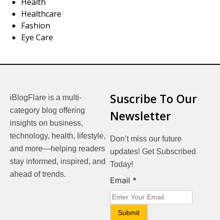
Health
Healthcare
Fashion
Eye Care
Suscribe To Our
iBlogFlare is a multi-
category blog offering
Newsletter
insights on business,
technology, health, lifestyle,
Don’t miss our future
and more—helping readers
updates! Get Subscribed
stay informed, inspired, and
Today!
ahead of trends.
Email
Email
*
Submit