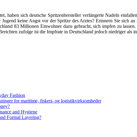
et, haben sich deutsche Spritzenhersteller verlängerte Nadeln einfall
r Jugend keine Angst vor der Spritze des Arztes? Erinnern Sie sich an 
schland 83 Millionen Einwohner dazu gebracht, sich impfen zu lassen.
erichten zufolge ist die Impfrate in Deutschland jedoch niedriger als
yday Fashion
ninger for maritime, fiskeri- og logistikvirksomheder
oney?
tenance and Hygiene
 and Formal Layering?