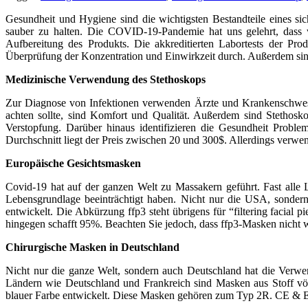
Gesundheit und Hygiene sind die wichtigsten Bestandteile eines si
sauber zu halten. Die COVID-19-Pandemie hat uns gelehrt, dass w
Aufbereitung des Produkts. Die akkreditierten Labortests der P
Überprüfung der Konzentration und Einwirkzeit durch. Außerdem sind
Medizinische Verwendung des Stethoskops
Zur Diagnose von Infektionen verwenden Ärzte und Krankenschwe
achten sollte, sind Komfort und Qualität. Außerdem sind Stethos
Verstopfung. Darüber hinaus identifizieren die Gesundheit Probl
Durchschnitt liegt der Preis zwischen 20 und 300$. Allerdings verwen
Europäische Gesichtsmasken
Covid-19 hat auf der ganzen Welt zu Massakern geführt. Fast alle 
Lebensgrundlage beeinträchtigt haben. Nicht nur die USA, sonde
entwickelt. Die Abkürzung ffp3 steht übrigens für “filtering faci
hingegen schafft 95%. Beachten Sie jedoch, dass ffp3-Masken nicht w
Chirurgische Masken in Deutschland
Nicht nur die ganze Welt, sondern auch Deutschland hat die Verwe
Ländern wie Deutschland und Frankreich sind Masken aus Stoff völ
blauer Farbe entwickelt. Diese Masken gehören zum Typ 2R. CE & EN