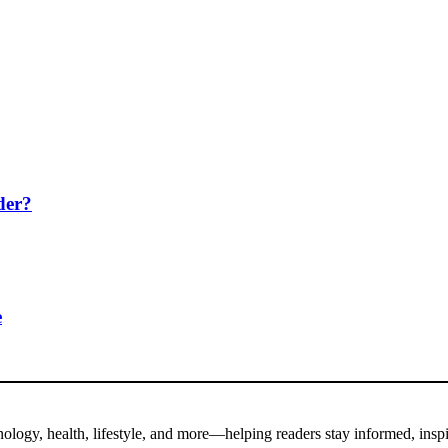
der?
e
hnology, health, lifestyle, and more—helping readers stay informed, insp