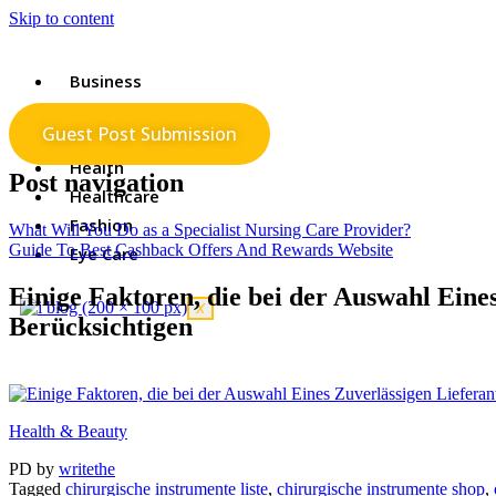
Skip to content
Business
Services
Guest Post Submission
Shopping
Health
Post navigation
Healthcare
Fashion
What Will You Do as a Specialist Nursing Care Provider?
Guide To Best Cashback Offers And Rewards Website
Eye Care
Einige Faktoren, die bei der Auswahl Eine
X
Berücksichtigen
Health & Beauty
PD
by
writethe
Tagged
chirurgische instrumente liste
,
chirurgische instrumente shop
,