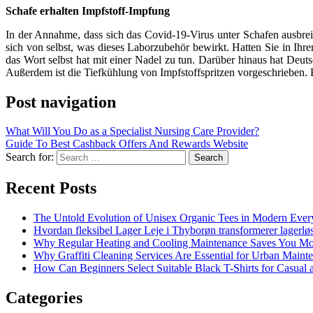
Schafe erhalten Impfstoff-Impfung
In der Annahme, dass sich das Covid-19-Virus unter Schafen ausbreit
sich von selbst, was dieses Laborzubehör bewirkt. Hatten Sie in Ihre
das Wort selbst hat mit einer Nadel zu tun. Darüber hinaus hat Deut
Außerdem ist die Tiefkühlung von Impfstoffspritzen vorgeschrieben. B
Post navigation
What Will You Do as a Specialist Nursing Care Provider?
Guide To Best Cashback Offers And Rewards Website
Search for:
Recent Posts
The Untold Evolution of Unisex Organic Tees in Modern Ever
Hvordan fleksibel Lager Leje i Thyborøn transformerer lagerløs
Why Regular Heating and Cooling Maintenance Saves You M
Why Graffiti Cleaning Services Are Essential for Urban Main
How Can Beginners Select Suitable Black T-Shirts for Casual
Categories