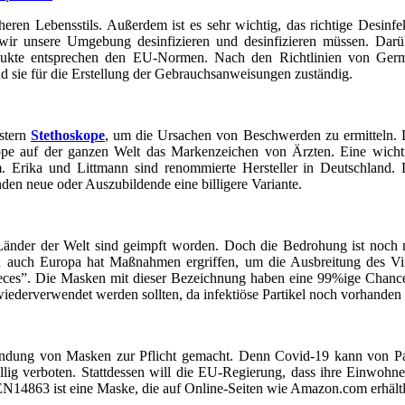
cheren Lebensstils. Außerdem ist es sehr wichtig, das richtige Desi
ir unsere Umgebung desinfizieren und desinfizieren müssen. Darüb
rodukte entsprechen den EU-Normen. Nach den Richtlinien von Ger
 sie für die Erstellung der Gebrauchsanweisungen zuständig.
stern
Stethoskope
, um die Ursachen von Beschwerden zu ermitteln. 
kope auf der ganzen Welt das Markenzeichen von Ärzten. Eine wichti
em. Erika und Littmann sind renommierte Hersteller in Deutschland
den neue oder Auszubildende eine billigere Variante.
Länder der Welt sind geimpft worden. Doch die Bedrohung ist noch ni
rn auch Europa hat Maßnahmen ergriffen, um die Ausbreitung des Vi
al pieces”. Die Masken mit dieser Bezeichnung haben eine 99%ige Chan
iederverwendet werden sollten, da infektiöse Partikel noch vorhanden 
ndung von Masken zur Pflicht gemacht. Denn Covid-19 kann von Patie
lig verboten. Stattdessen will die EU-Regierung, dass ihre Einwohn
14863 ist eine Maske, die auf Online-Seiten wie Amazon.com erhältli