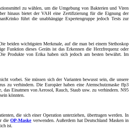
nfektionsmittel zu wählen, um die Umgebung von Bakterien und Viren
er hinaus bietet der VAH eine Zertifizierung für die Eignung der
manKrinko führt die unabhängige Expertengruppe jedoch Tests zur
Die beiden wichtigsten Merkmale, auf die man bei einem Stethoskop
ge Funktion dieses Geräts ist das Erkennen die Herzfrequenz oder
. Die Produkte von Erika haben sich jedoch am besten bewährt. Im
cht vorbei. Sie müssen sich der Varianten bewusst sein, die unsere
rus zu verhindern. Die Europäer haben eine Atemschutzmaske ffp3
ce, das Einatmen von Aerosol, Rauch, Staub usw. zu verhindern. N95
sein könnten.
nten, die sich einer Operation unterziehen, übertragen werden. In
er die
OP-Maske
verwenden. Außerdem hat Deutschland Masken in
ch ist.