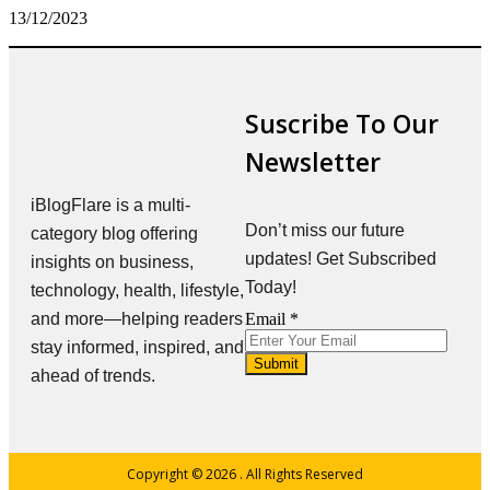
13/12/2023
Suscribe To Our
Newsletter
iBlogFlare is a multi-
Don’t miss our future
category blog offering
updates! Get Subscribed
insights on business,
Today!
technology, health, lifestyle,
and more—helping readers
Email
Email
*
stay informed, inspired, and
Submit
ahead of trends.
Copyright © 2026
. All Rights Reserved