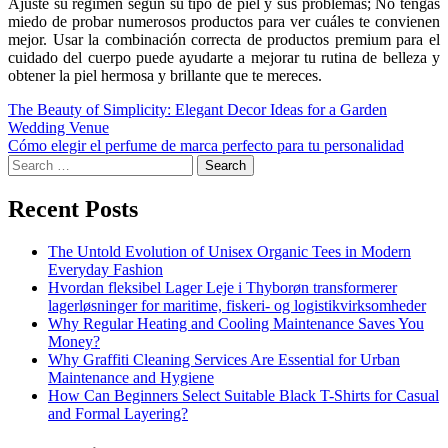
Ajuste su régimen según su tipo de piel y sus problemas; No tengas
miedo de probar numerosos productos para ver cuáles te convienen
mejor. Usar la combinación correcta de productos premium para el
cuidado del cuerpo puede ayudarte a mejorar tu rutina de belleza y
obtener la piel hermosa y brillante que te mereces.
The Beauty of Simplicity: Elegant Decor Ideas for a Garden
Wedding Venue
Cómo elegir el perfume de marca perfecto para tu personalidad
Recent Posts
The Untold Evolution of Unisex Organic Tees in Modern
Everyday Fashion
Hvordan fleksibel Lager Leje i Thyborøn transformerer
lagerløsninger for maritime, fiskeri- og logistikvirksomheder
Why Regular Heating and Cooling Maintenance Saves You
Money?
Why Graffiti Cleaning Services Are Essential for Urban
Maintenance and Hygiene
How Can Beginners Select Suitable Black T-Shirts for Casual
and Formal Layering?