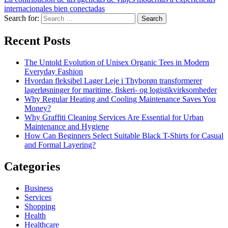
internacionales bien conectadas
Search for:
Recent Posts
The Untold Evolution of Unisex Organic Tees in Modern
Everyday Fashion
Hvordan fleksibel Lager Leje i Thyborøn transformerer
lagerløsninger for maritime, fiskeri- og logistikvirksomheder
Why Regular Heating and Cooling Maintenance Saves You
Money?
Why Graffiti Cleaning Services Are Essential for Urban
Maintenance and Hygiene
How Can Beginners Select Suitable Black T-Shirts for Casual
and Formal Layering?
Categories
Business
Services
Shopping
Health
Healthcare