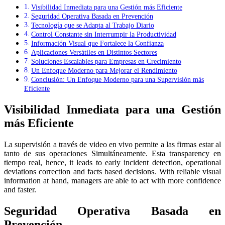
Visibilidad Inmediata para una Gestión más Eficiente
Seguridad Operativa Basada en Prevención
Tecnología que se Adapta al Trabajo Diario
Control Constante sin Interrumpir la Productividad
Información Visual que Fortalece la Confianza
Aplicaciones Versátiles en Distintos Sectores
Soluciones Escalables para Empresas en Crecimiento
Un Enfoque Moderno para Mejorar el Rendimiento
Conclusión: Un Enfoque Moderno para una Supervisión más
Eficiente
Visibilidad Inmediata para una Gestión
más Eficiente
La supervisión a través de video en vivo permite a las firmas estar al
tanto de sus operaciones Simultáneamente. Esta transparency en
tiempo real, hence, it leads to early incident detection, operational
deviations correction and facts based decisions. With reliable visual
information at hand, managers are able to act with more confidence
and faster.
Seguridad Operativa Basada en
Prevención